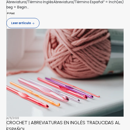
Abreviatura/Término InglésAbreviatura/Término Español“ = Inch(es)
beg = Begin...
Post
Leer artículo
4/5/2022
CROCHET | ABREVIATURAS EN INGLÉS TRADUCIDAS AL
ESPAÑOL