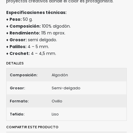
proyectos creativos donde el color es protagonista.
Especificaciones técnicas:
♦
Peso:
50 g.
♦
Composición:
100% algodón.
♦
Rendimiento:
115 m aprox.
♦
Grosor:
semi delgado.
♦
Palillos:
4 – 5 mm.
♦
Crochet:
4 – 4,5 mm.
DETALLES
Composición:
Algodón
Grosor:
Semi-delgado
Formato:
Ovillo
Teñido:
Liso
COMPARTIR ESTE PRODUCTO