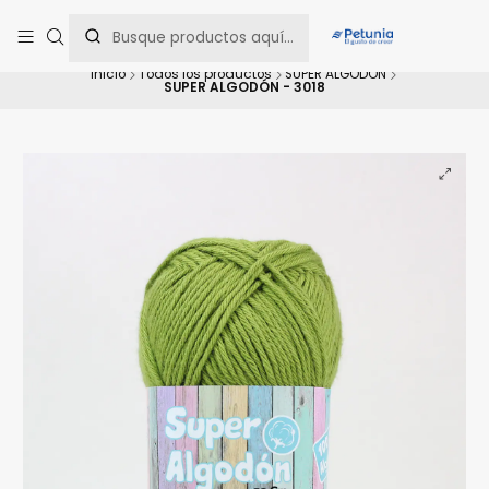
Contáctanos al WhatsApp 📲 +56 9 9442 8198 📲 +56 9 5814 0144 para
una asesoría personalizada.
Inicio
Todos los productos
SUPER ALGODÓN
SUPER ALGODÓN - 3018