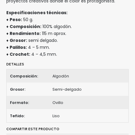
proyectos creativos donde el color es protagonista.
Especificaciones técnicas:
♦
Peso:
50 g.
♦
Composición:
100% algodón.
♦
Rendimiento:
115 m aprox.
♦
Grosor:
semi delgado.
♦
Palillos:
4 – 5 mm.
♦
Crochet:
4 – 4,5 mm.
DETALLES
Composición:
Algodón
Grosor:
Semi-delgado
Formato:
Ovillo
Teñido:
Liso
COMPARTIR ESTE PRODUCTO