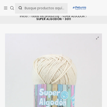
Contáctanos al WhatsApp 📲 +56 9 9442 8198 📲 +56 9 5814 0144 para
una asesoría personalizada.
Inicio
Todos los productos
SUPER ALGODÓN
SUPER ALGODÓN - 3011