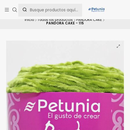
Contáctanos al WhatsApp 📲 +56 9 9442 8198 📲 +56 9 5814 0144 para
una asesoría personalizada.
Inicio
Todos los productos
PANDORA CAKE
PANDORA CAKE - 115