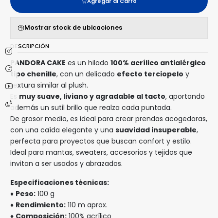
Agregar al Carro
Mostrar stock de ubicaciones
DESCRIPCIÓN
PANDORA CAKE
es un hilado
100% acrílico antialérgico
tipo chenille
, con un delicado
efecto terciopelo
y
textura similar al plush.
Es
muy suave, liviano y agradable al tacto
, aportando
además un sutil brillo que realza cada puntada.
De grosor medio, es ideal para crear prendas acogedoras,
con una caída elegante y una
suavidad insuperable
,
perfecta para proyectos que buscan confort y estilo.
Ideal para mantas, sweaters, accesorios y tejidos que
invitan a ser usados y abrazados.
Especificaciones técnicas:
♦
Peso:
100 g
♦
Rendimiento:
110 m aprox.
♦
Composición:
100% acrílico