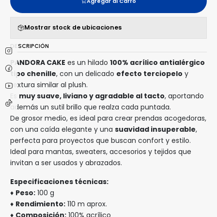
Agregar al Carro
Mostrar stock de ubicaciones
DESCRIPCIÓN
PANDORA CAKE
es un hilado
100% acrílico antialérgico
tipo chenille
, con un delicado
efecto terciopelo
y
textura similar al plush.
Es
muy suave, liviano y agradable al tacto
, aportando
además un sutil brillo que realza cada puntada.
De grosor medio, es ideal para crear prendas acogedoras,
con una caída elegante y una
suavidad insuperable
,
perfecta para proyectos que buscan confort y estilo.
Ideal para mantas, sweaters, accesorios y tejidos que
invitan a ser usados y abrazados.
Especificaciones técnicas:
♦
Peso:
100 g
♦
Rendimiento:
110 m aprox.
♦
Composición:
100% acrílico