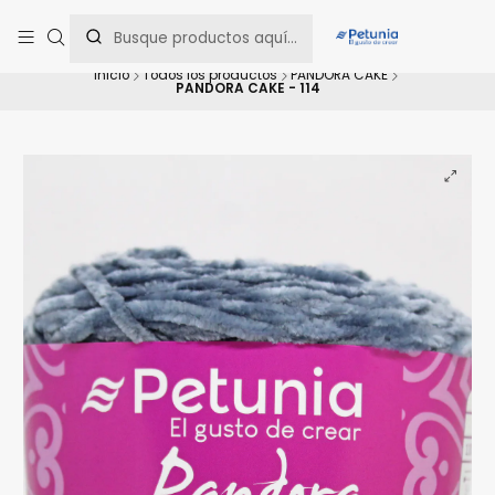
Contáctanos al WhatsApp 📲 +56 9 9442 8198 📲 +56 9 5814 0144 para
una asesoría personalizada.
Inicio
Todos los productos
PANDORA CAKE
PANDORA CAKE - 114