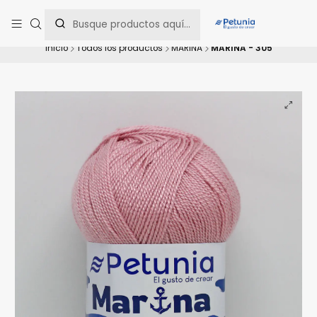
Contáctanos al WhatsApp 📲 +56 9 9442 8198 📲 +56 9 5814 0144 para
una asesoría personalizada.
Inicio
Todos los productos
MARINA
MARINA - 305