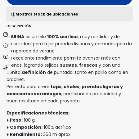
Mostrar stock de ubicaciones
DESCRIPCIÓN
MARINA
es un hilo
100% acrílico
, muy rendidor y de
grosor ideal para tejer prendas livianas y cómodas para la
temporada de verano.
Su excelente rendimiento permite avanzar más con
menos, logrando tejidos
suaves
,
frescos
y con una
bonita
definición
de puntada, tanto en palillo como en
crochet.
Perfecto para crear
tops, chales, prendas ligeras y
accesorios veraniegos
, combinando practicidad y
buen resultado en cada proyecto.
Especificaciones técnicas:
♦
Peso:
100 g
♦
Composición:
100% acrílico
♦
Rendimiento:
360 m aprox.