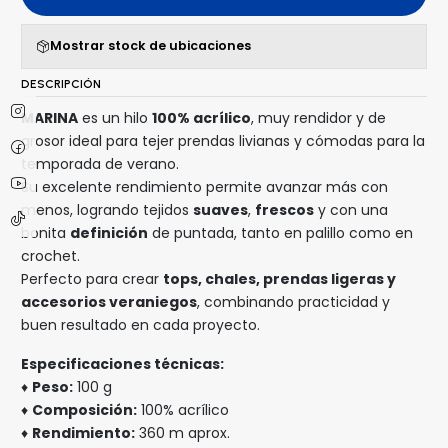
Mostrar stock de ubicaciones
DESCRIPCIÓN
MARINA
es un hilo
100% acrílico
, muy rendidor y de
grosor ideal para tejer prendas livianas y cómodas para la
temporada de verano.
Su excelente rendimiento permite avanzar más con
menos, logrando tejidos
suaves
,
frescos
y con una
bonita
definición
de puntada, tanto en palillo como en
crochet.
Perfecto para crear
tops, chales, prendas ligeras y
accesorios veraniegos
, combinando practicidad y
buen resultado en cada proyecto.
Especificaciones técnicas:
♦
Peso:
100 g
♦
Composición:
100% acrílico
♦
Rendimiento:
360 m aprox.