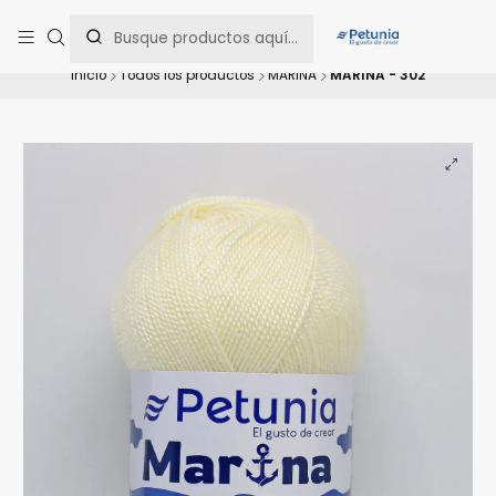
Contáctanos al WhatsApp 📲 +56 9 9442 8198 📲 +56 9 5814 0144 para
una asesoría personalizada.
Inicio
Todos los productos
MARINA
MARINA - 302