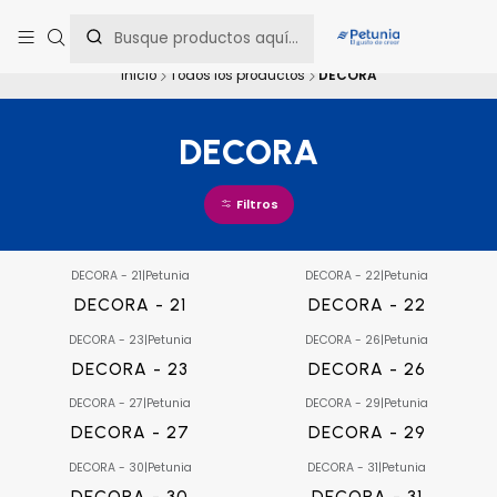
Contáctanos al WhatsApp 📲 +56 9 9442 8198 📲 +56 9 5814 0144 para
una asesoría personalizada.
Inicio
Todos los productos
DECORA
DECORA
Filtros
DECORA - 21
|
Petunia
DECORA - 22
|
Petunia
DECORA - 21
DECORA - 22
DECORA - 23
|
Petunia
DECORA - 26
|
Petunia
DECORA - 23
DECORA - 26
DECORA - 27
|
Petunia
DECORA - 29
|
Petunia
DECORA - 27
DECORA - 29
DECORA - 30
|
Petunia
DECORA - 31
|
Petunia
DECORA - 30
DECORA - 31