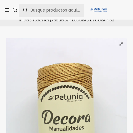
Contáctanos al WhatsApp 📲 +56 9 9442 8198 📲 +56 9 5814 0144 para
una asesoría personalizada.
Inicio
Todos los productos
DECORA
DECORA - 32