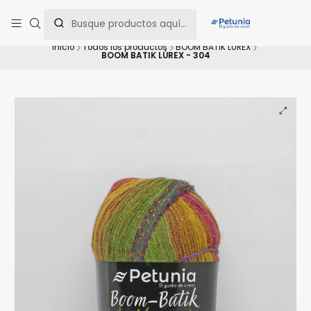
Contáctanos al WhatsApp 📲 +56 9 9442 8198 📲 +56 9 5814 0144 para
una asesoría personalizada.
Inicio
Todos los productos
BOOM BATIK LÚREX
BOOM BATIK LÚREX - 304