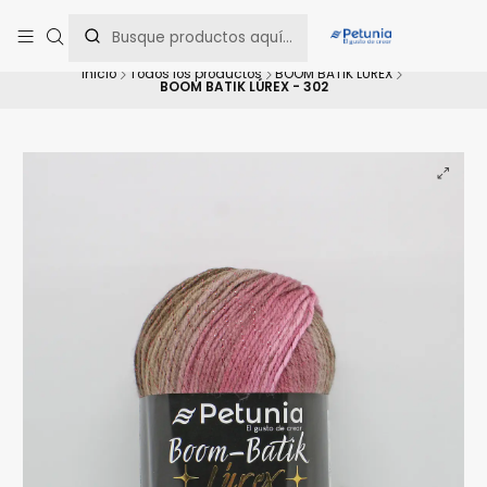
Contáctanos al WhatsApp 📲 +56 9 9442 8198 📲 +56 9 5814 0144 para
una asesoría personalizada.
Inicio
Todos los productos
BOOM BATIK LÚREX
BOOM BATIK LÚREX - 302