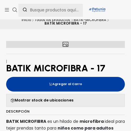
Contáctanos al WhatsApp 📲 +56 9 9442 8198 📲 +56 9 5814 0144 para
una asesoría personalizada.
Inicio
Todos los productos
BATIK-MICROFIBRA
BATIK MICROFIBRA - 17
|
BATIK MICROFIBRA - 17
Agregar al Carro
Mostrar stock de ubicaciones
DESCRIPCIÓN
BATIK MICROFIBRA
es un hilado de
microfibra
ideal para
tejer prendas tanto para
niños como para adultos