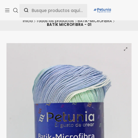
Contáctanos al WhatsApp 📲 +56 9 9442 8198 📲 +56 9 5814 0144 para
una asesoría personalizada.
Inicio
Todos los productos
BATIK-MICROFIBRA
BATIK MICROFIBRA - 01