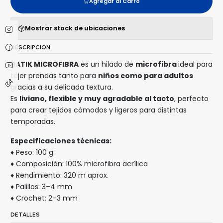
Agregar al Carro
Mostrar stock de ubicaciones
DESCRIPCIÓN
BATIK MICROFIBRA
es un hilado de
microfibra
ideal para
tejer prendas tanto para
niños como para adultos
gracias a su delicada textura.
Es
liviano, flexible y muy agradable al tacto
, perfecto
para crear tejidos cómodos y ligeros para distintas
temporadas.
Especificaciones técnicas:
♦ Peso: 100 g
♦ Composición: 100% microfibra acrílica
♦ Rendimiento: 320 m aprox.
♦ Palillos: 3–4 mm
♦ Crochet: 2–3 mm
DETALLES