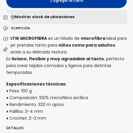
Agregar al Carro
Mostrar stock de ubicaciones
DESCRIPCIÓN
BATIK MICROFIBRA
es un hilado de
microfibra
ideal para
tejer prendas tanto para
niños como para adultos
gracias a su delicada textura.
Es
liviano, flexible y muy agradable al tacto
, perfecto
para crear tejidos cómodos y ligeros para distintas
temporadas.
Especificaciones técnicas:
♦ Peso: 100 g
♦ Composición: 100% microfibra acrílica
♦ Rendimiento: 320 m aprox.
♦ Palillos: 3–4 mm
♦ Crochet: 2–3 mm
DETALLES