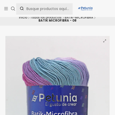
Contáctanos al WhatsApp 📲 +56 9 9442 8198 📲 +56 9 5814 0144 para
una asesoría personalizada.
Inicio
Todos los productos
BATIK-MICROFIBRA
BATIK MICROFIBRA - 08