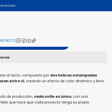
sonalizada.
07
ONTACTO
gregar al Carro
ciones
uave al tacto, compuesto por
dos hebras estampadas
azan entre sí
, creando un efecto de color dinámico y lleno
todo de producción,
cada ovillo es único
, con una
etible que hace que cada proyecto tenga su propia