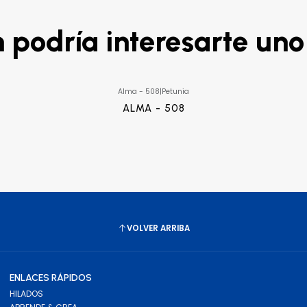
podría interesarte uno
Alma - 508
|
Petunia
ALMA - 508
VOLVER ARRIBA
ENLACES RÁPIDOS
HILADOS