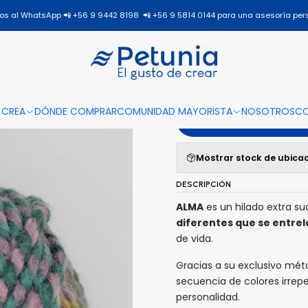
Inicio
Todos los productos
ALMA
ALMA - 507
s al WhatsApp 📲 +56 9 9442 8198 📲 +56 9 5814 0144 para una asesoría per
|
ALMA - 5
 CREA
DÓNDE COMPRAR
COMUNIDAD MAYORISTA
NOSOTROS
C
A
Mostrar stock de ubica
DESCRIPCIÓN
ALMA
es un hilado extra s
diferentes que se entrel
de vida.
Gracias a su exclusivo mé
secuencia de colores irrep
personalidad.