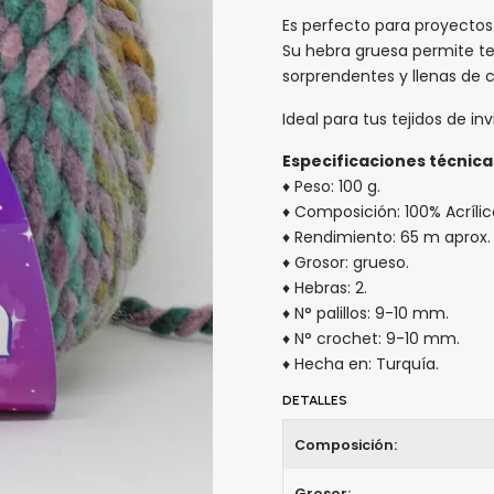
Es perfecto para proyectos 
Su hebra gruesa permite te
sorprendentes y llenas de c
Ideal para tus tejidos de in
Especificaciones técnica
♦ Peso: 100 g.
♦ Composición: 100% Acríli
♦ Rendimiento: 65 m aprox.
♦ Grosor: grueso.
♦ Hebras: 2.
♦ N° palillos: 9-10 mm.
♦ N° crochet: 9-10 mm.
♦ Hecha en: Turquía.
DETALLES
Composición:
Grosor: