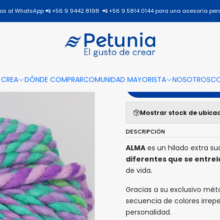
Inicio
Todos los productos
ALMA
ALMA - 501
s al WhatsApp 📲 +56 9 9442 8198 📲 +56 9 5814 0144 para una asesoría per
|
ALMA - 5
 CREA
DÓNDE COMPRAR
COMUNIDAD MAYORISTA
NOSOTROS
C
A
Mostrar stock de ubica
DESCRIPCIÓN
ALMA
es un hilado extra s
diferentes que se entrel
de vida.
Gracias a su exclusivo mé
secuencia de colores irrep
personalidad.