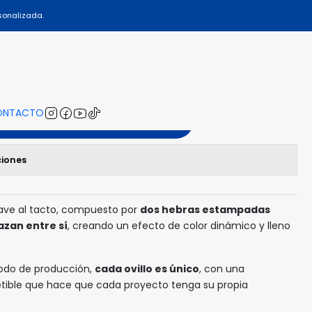
sonalizada.
01
ONTACTO
gregar al Carro
ciones
uave al tacto, compuesto por
dos hebras estampadas
azan entre sí
, creando un efecto de color dinámico y lleno
todo de producción,
cada ovillo es único
, con una
etible que hace que cada proyecto tenga su propia