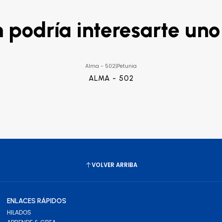
podría interesarte uno
Alma - 502
|
Petunia
ALMA - 502
VOLVER ARRIBA
ENLACES RÁPIDOS
HILADOS