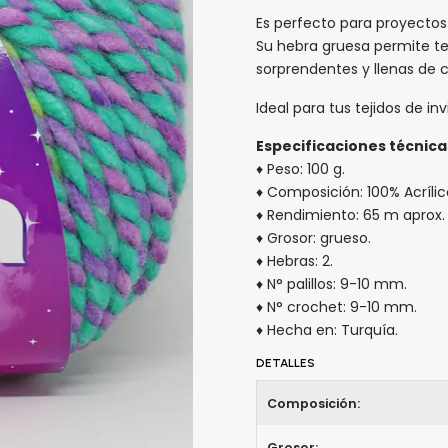
Es perfecto para proyectos 
Su hebra gruesa permite te
sorprendentes y llenas de c
Ideal para tus tejidos de in
Especificaciones técnica
♦ Peso: 100 g.
♦ Composición: 100% Acríli
♦ Rendimiento: 65 m aprox.
♦ Grosor: grueso.
♦ Hebras: 2.
♦ N° palillos: 9-10 mm.
♦ N° crochet: 9-10 mm.
♦ Hecha en: Turquía.
DETALLES
Composición:
Grosor: