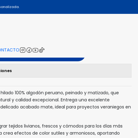
03
sonalizada.
SUPERIOR - 203
ONTACTO
gregar al Carro
ciones
hilado 100% algodón peruano, peinado y matizado, que
tural y calidad excepcional. Entrega una excelente
 delicado acabado mate, ideal para proyectos veraniegos en
ar tejidos livianos, frescos y cómodos para los días más
a crea efectos de color sutiles y armoniosos, aportando