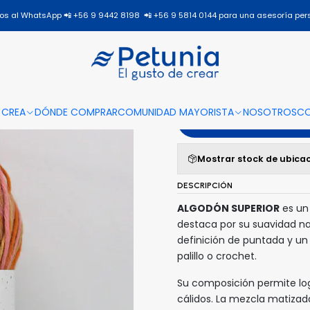
nicio
Todos los productos
ALGODÓN SUPERIOR
ALGODÓN SUPERIOR - 2
s al WhatsApp 📲 +56 9 9442 8198 📲 +56 9 5814 0144 para una asesoría per
|
ALGODÓN 
 CREA
DÓNDE COMPRAR
COMUNIDAD MAYORISTA
NOSOTROS
C
A
Mostrar stock de ubica
DESCRIPCIÓN
ALGODÓN SUPERIOR
es un 
destaca por su suavidad na
definición de puntada y un
palillo o crochet.
Su composición permite logr
cálidos. La mezcla matizad