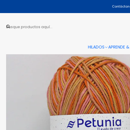
I
Contáctano
HILADOS
APRENDE &