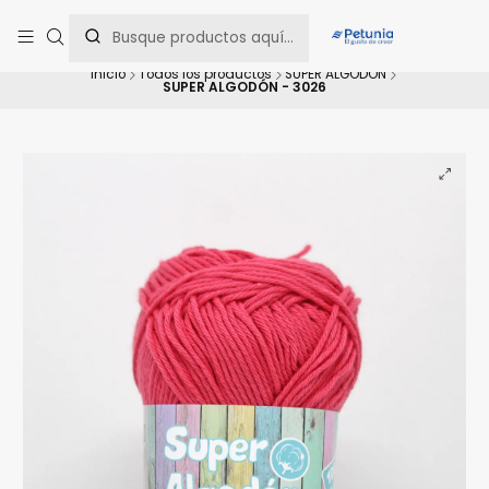
Contáctanos al WhatsApp 📲 +56 9 9442 8198 📲 +56 9 5814 0144 para
una asesoría personalizada.
Inicio
Todos los productos
SUPER ALGODÓN
SUPER ALGODÓN - 3026