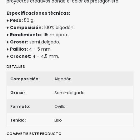
proyectos creativos donde el color es protagonista.
Especificaciones técnicas:
♦
Peso:
50 g.
♦
Composición:
100% algodón.
♦
Rendimiento:
115 m aprox.
♦
Grosor:
semi delgado.
♦
Palillos:
4 – 5 mm.
♦
Crochet:
4 – 4,5 mm.
DETALLES
Composición:
Algodón
Grosor:
Semi-delgado
Formato:
Ovillo
Teñido:
Liso
COMPARTIR ESTE PRODUCTO