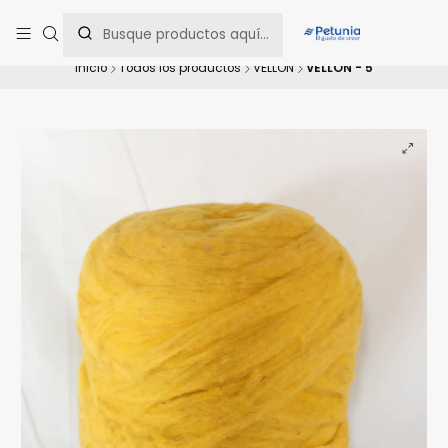
Contáctanos al WhatsApp 📲 +56 9 9442 8198 📲 +56 9 5814 0144 para
una asesoría personalizada.
Inicio
Todos los productos
VELLON
VELLÓN - 5