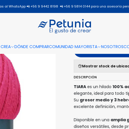
Inicio
Todos los productos
TIARA
TIARA - 922
s al WhatsApp 📲 +56 9 9442 8198 📲 +56 9 5814 0144 para una asesoría per
|
TIARA - 
 CREA
DÓNDE COMPRAR
COMUNIDAD MAYORISTA
NOSOTROS
C
A
Mostrar stock de ubica
DESCRIPCIÓN
TIARA
es un hilado
100% ac
elegante, ideal para todo t
Su
grosor medio y 3 hebr
excelente definición, man
Disponible en una
amplia 
diseños versátiles, desde 