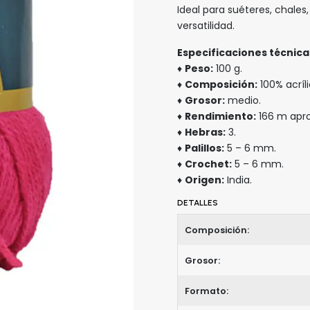
Ideal para suéteres, chales
versatilidad.
Especificaciones técnica
♦
Peso:
100 g.
♦
Composición:
100% acríli
♦
Grosor:
medio.
♦
Rendimiento:
166 m apro
♦
Hebras:
3.
♦
Palillos:
5 – 6 mm.
♦
Crochet:
5 – 6 mm.
♦
Origen:
India.
DETALLES
Composición:
Grosor:
Formato: