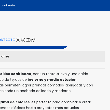
sonalizada.
922
ONTACTO
gregar al Carro
ciones
rílico sedificado
, con un tacto suave y una caída
ipo de tejidos de
invierno y media estación
.
as
permiten lograr prendas cómodas, abrigadas y con
teniendo un acabado delicado y moderno.
gama de colores
, es perfecto para combinar y crear
prendas clásicas hasta proyectos más actuales.