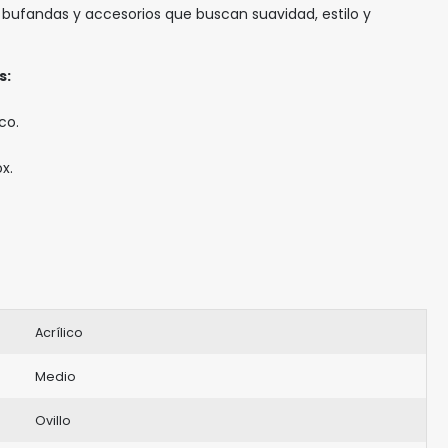
, bufandas y accesorios que buscan suavidad, estilo y
s:
co.
x.
Acrílico
Medio
Ovillo