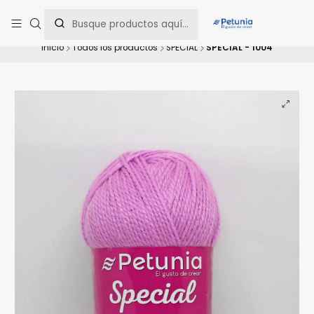
Contáctanos al WhatsApp 📲 +56 9 9442 8198 📲 +56 9 5814 0144 para
una asesoría personalizada.
Inicio
Todos los productos
SPECIAL
SPECIAL - 1004