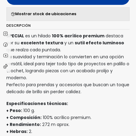
Mostrar stock de ubicaciones
DESCRIPCIÓN
SPECIAL
es un hilado
100% acrílico premium
destaca
por su
excelente textura
y un
sutil efecto luminoso
que realza cada puntada.
Su suavidad y terminación lo convierten en una opción
versátil, ideal para tejer todo tipo de proyectos en palillo o
crochet, logrando piezas con un acabado prolijo y
moderno.
Perfecto para prendas y accesorios que buscan un toque
delicado de brillo sin perder calidez.
Especificaciones técnicas:
♦
Peso:
100 g.
♦
Composición:
100% acrílico premium.
♦
Rendimiento:
272 m aprox.
♦
Hebras:
2.