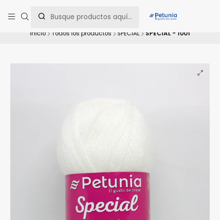
Contáctanos al WhatsApp 📲 +56 9 9442 8198 📲 +56 9 5814 0144 para
una asesoría personalizada.
Inicio
Todos los productos
SPECIAL
SPECIAL - 1001