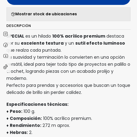
Mostrar stock de ubicaciones
DESCRIPCIÓN
SPECIAL
es un hilado
100% acrílico premium
destaca
por su
excelente textura
y un
sutil efecto luminoso
que realza cada puntada.
Su suavidad y terminación lo convierten en una opción
versátil, ideal para tejer todo tipo de proyectos en palillo o
crochet, logrando piezas con un acabado prolijo y
moderno.
Perfecto para prendas y accesorios que buscan un toque
delicado de brillo sin perder calidez.
Especificaciones técnicas:
♦
Peso:
100 g.
♦
Composición:
100% acrílico premium.
♦
Rendimiento:
272 m aprox.
♦
Hebras:
2.