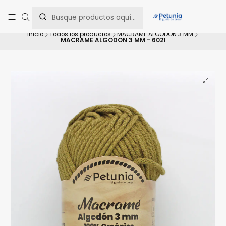
Contáctanos al WhatsApp 📲 +56 9 9442 8198 📲 +56 9 5814 0144 para
una asesoría personalizada.
Inicio
Todos los productos
MACRAME ALGODON 3 MM
MACRAME ALGODON 3 MM - 6021