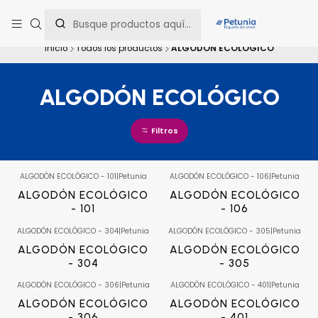
Contáctanos al WhatsApp 📲 +56 9 9442 8198 📲 +56 9 5814 0144 para
una asesoría personalizada.
Inicio
Todos los productos
ALGODÓN ECOLÓGICO
ALGODÓN ECOLÓGICO
Filtros
ALGODÓN ECOLÓGICO - 101
|
Petunia
ALGODÓN ECOLÓGICO - 106
|
Petunia
ALGODÓN ECOLÓGICO
ALGODÓN ECOLÓGICO
- 101
- 106
ALGODÓN ECOLÓGICO - 304
|
Petunia
ALGODÓN ECOLÓGICO - 305
|
Petunia
ALGODÓN ECOLÓGICO
ALGODÓN ECOLÓGICO
- 304
- 305
ALGODÓN ECOLÓGICO - 306
|
Petunia
ALGODÓN ECOLÓGICO - 401
|
Petunia
ALGODÓN ECOLÓGICO
ALGODÓN ECOLÓGICO
- 306
- 401