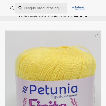
Contáctanos al WhatsApp 📲 +56 9 9442 8198 📲 +56 9 5814 0144 para
una asesoría personalizada.
Inicio
Todos los productos
FINITA
FINITA - 3