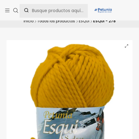
Contáctanos al WhatsApp 📲 +56 9 9442 8198 📲 +56 9 5814 0144 para
una asesoría personalizada.
Inicio
Todos los productos
ESQUI
ESQUÍ - 278