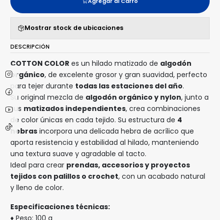
Agregar al Carro
Mostrar stock de ubicaciones
DESCRIPCIÓN
COTTON COLOR
es un hilado matizado de
algodón
orgánico
, de excelente grosor y gran suavidad, perfecto
para tejer durante
todas las estaciones del año
.
Su original mezcla de
algodón orgánico y nylon
, junto a
sus
matizados independientes
, crea combinaciones
de color únicas en cada tejido. Su estructura de
4
hebras
incorpora una delicada hebra de acrílico que
aporta resistencia y estabilidad al hilado, manteniendo
una textura suave y agradable al tacto.
Ideal para crear
prendas, accesorios y proyectos
tejidos con palillos o crochet
, con un acabado natural
y lleno de color.
Especificaciones técnicas:
♦ Peso: 100 g