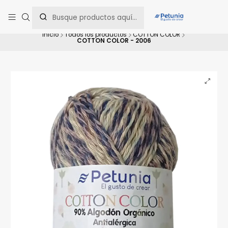
Contáctanos al WhatsApp 📲 +56 9 9442 8198 📲 +56 9 5814 0144 para
una asesoría personalizada.
Inicio
Todos los productos
COTTON COLOR
COTTON COLOR - 2006