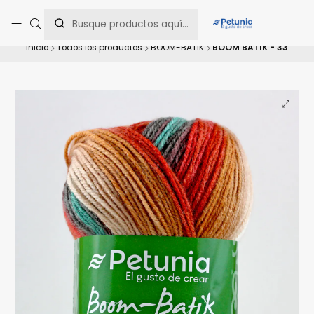
Contáctanos al WhatsApp 📲 +56 9 9442 8198 📲 +56 9 5814 0144 para
una asesoría personalizada.
Inicio
Todos los productos
BOOM-BATIK
BOOM BATIK - 33