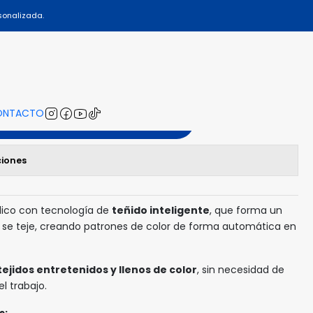
sonalizada.
 - 205
ONTACTO
gregar al Carro
ciones
ílico con tecnología de
teñido inteligente
, que forma un
 se teje, creando patrones de color de forma automática en
tejidos entretenidos y llenos de color
, sin necesidad de
l trabajo.
s: