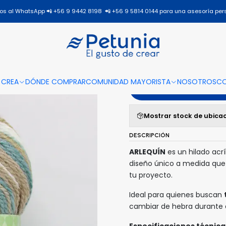
Inicio
Todos los productos
ARLEQUIN
ARLEQUÍN - 205
s al WhatsApp 📲 +56 9 9442 8198 📲 +56 9 5814 0144 para una asesoría per
|
ARLEQUÍN
 CREA
DÓNDE COMPRAR
COMUNIDAD MAYORISTA
NOSOTROS
C
A
Mostrar stock de ubica
DESCRIPCIÓN
ARLEQUÍN
es un hilado acr
diseño único a medida que
tu proyecto.
Ideal para quienes buscan
cambiar de hebra durante e
Especificaciones técnica