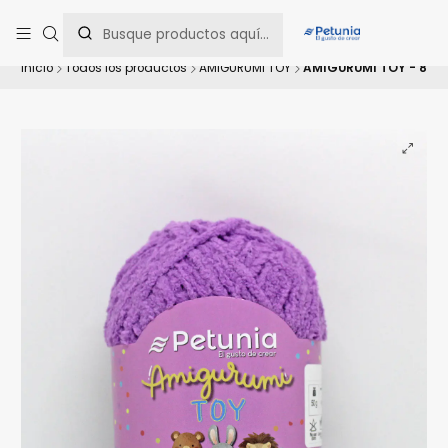
Contáctanos al WhatsApp 📲 +56 9 9442 8198 📲 +56 9 5814 0144 para
una asesoría personalizada.
Inicio
Todos los productos
AMIGURUMI TOY
AMIGURUMI TOY - 8