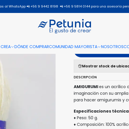
Inicio
Todos los productos
AMIGURUMI
AMIGURUMI-5002
s al WhatsApp 📲 +56 9 9442 8198 📲 +56 9 5814 0144 para una asesoría per
|
AMIGURU
 CREA
DÓNDE COMPRAR
COMUNIDAD MAYORISTA
NOSOTROS
C
A
Mostrar stock de ubica
DESCRIPCIÓN
AMIGURUMI
es un acrílico 
imaginación con su amplia
para hacer amigurumis y cu
Especificaciones técnica
♦ Peso: 50 g.
♦ Composición: 100% acrílic