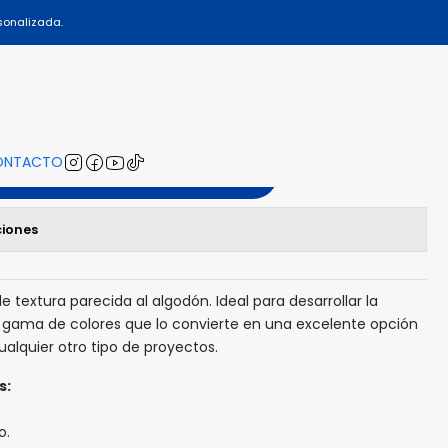
sonalizada.
MI-5002
ONTACTO
gregar al Carro
ciones
de textura parecida al algodón. Ideal para desarrollar la
 gama de colores que lo convierte en una excelente opción
alquier otro tipo de proyectos.
s:
o.