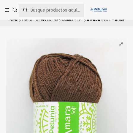
Contáctanos al WhatsApp 📲 +56 9 9442 8198 📲 +56 9 5814 0144 para
una asesoría personalizada.
Inicio
Todos los productos
AMARA SOFT
AMARA SOFT - 8083